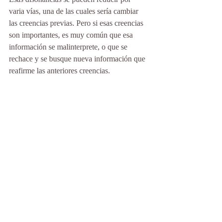
varia vías, una de las cuales sería cambiar 
las creencias previas. Pero si esas creencias 
son importantes, es muy común que esa 
información se malinterprete, o que se 
rechace y se busque nueva información que 
reafirme las anteriores creencias. 
La disonancia lleva con frecuencia a buscar 
información sesgada con el objeto de 
aumentar los elementos consonantes y evitar 
los disonantes. Incluso cuando una persona 
recibe involuntariamente información que 
contradice sus ideas, un mecanismo común 
para evitar la disonancia es negar la 
veracidad de esa información o invalidarla 
con cualquier excusa. Por ello es tan difícil 
cambiar opiniones ya existentes, ya que las 
personas tendemos a seleccionar aquella 