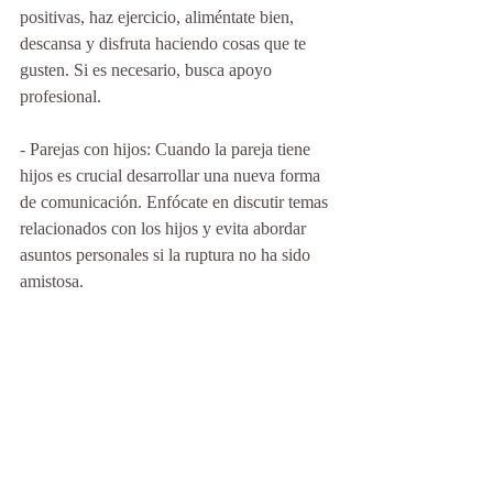
positivas, haz ejercicio, aliméntate bien, 
descansa y disfruta haciendo cosas que te 
gusten. Si es necesario, busca apoyo 
profesional. 
- Parejas con hijos: Cuando la pareja tiene 
hijos es crucial desarrollar una nueva forma 
de comunicación. Enfócate en discutir temas 
relacionados con los hijos y evita abordar 
asuntos personales si la ruptura no ha sido 
amistosa.
#psicología
#psicóloga
#psicólogo
#terapia
#psicoterapia
#terapiaonline
#psicoterapiaonline
#saludmental
#saludemocional
#ruptura